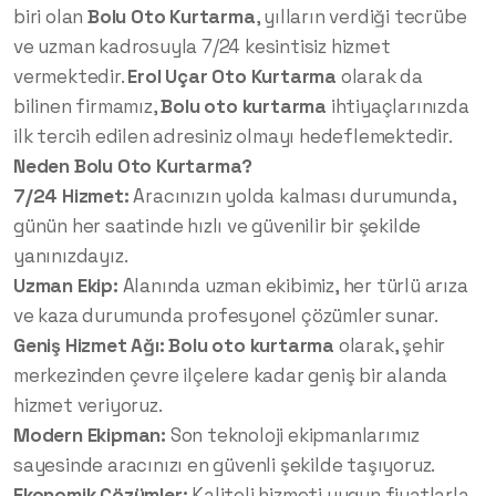
biri olan
Bolu Oto Kurtarma
, yılların verdiği tecrübe
ve uzman kadrosuyla 7/24 kesintisiz hizmet
vermektedir.
Erol Uçar Oto Kurtarma
olarak da
bilinen firmamız,
Bolu oto kurtarma
ihtiyaçlarınızda
ilk tercih edilen adresiniz olmayı hedeflemektedir.
Neden Bolu Oto Kurtarma?
7/24 Hizmet:
Aracınızın yolda kalması durumunda,
günün her saatinde hızlı ve güvenilir bir şekilde
yanınızdayız.
Uzman Ekip:
Alanında uzman ekibimiz, her türlü arıza
ve kaza durumunda profesyonel çözümler sunar.
Geniş Hizmet Ağı:
Bolu oto kurtarma
olarak, şehir
merkezinden çevre ilçelere kadar geniş bir alanda
hizmet veriyoruz.
Modern Ekipman:
Son teknoloji ekipmanlarımız
sayesinde aracınızı en güvenli şekilde taşıyoruz.
Ekonomik Çözümler:
Kaliteli hizmeti uygun fiyatlarla